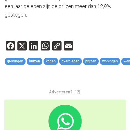
een jaar geleden zijn de prijzen meer dan 12,9%
gestegen.
Facebook
X
LinkedIn
WhatsApp
Copy
Email
Link
groningen
huizen
kopen
overbieden
prijzen
woningen
won
Adverteren? [12]