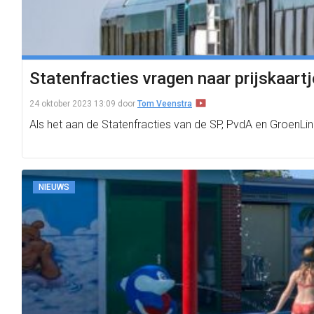
Statenfracties vragen naar prijskaar
24 oktober 2023 13:09
door
Tom Veenstra
Als het aan de Statenfracties van de SP, PvdA en GroenLink
NIEUWS