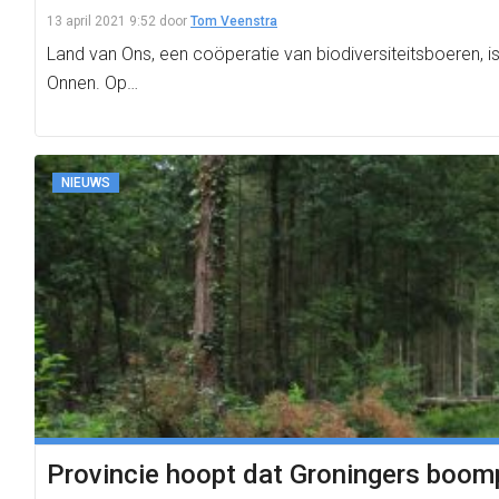
13 april 2021 9:52
door
Tom Veenstra
Land van Ons, een coöperatie van biodiversiteitsboeren,
Onnen. Op…
NIEUWS
Provincie hoopt dat Groningers boom