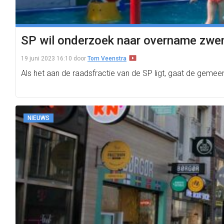
SP wil onderzoek naar overname zwe
19 juni 2023 16:10
door
Tom Veenstra
Als het aan de raadsfractie van de SP ligt, gaat de ge
NIEUWS