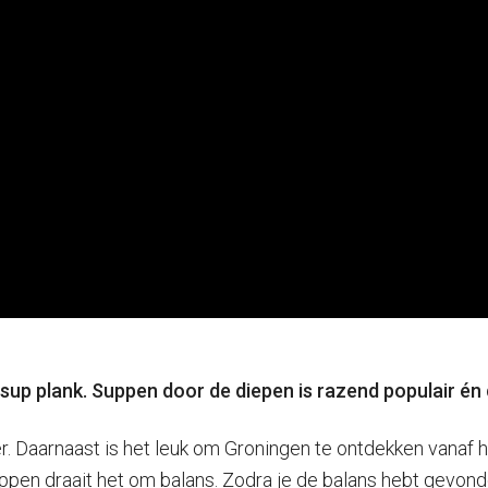
 sup plank. Suppen door de diepen is razend populair é
r. Daarnaast is het leuk om Groningen te ontdekken vanaf h
pen draait het om balans. Zodra je de balans hebt gevonden 