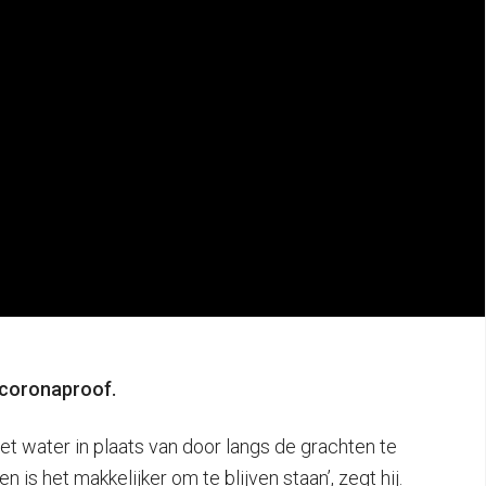
n coronaproof.
et water in plaats van door langs de grachten te
is het makkelijker om te blijven staan’, zegt hij.