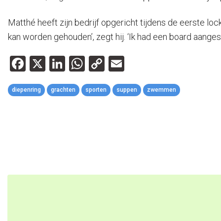
Matthé heeft zijn bedrijf opgericht tijdens de eerste l
kan worden gehouden’, zegt hij. ‘Ik had een board aanges
Facebook
X
LinkedIn
WhatsApp
Copy
Email
Link
diepenring
grachten
sporten
suppen
zwemmen