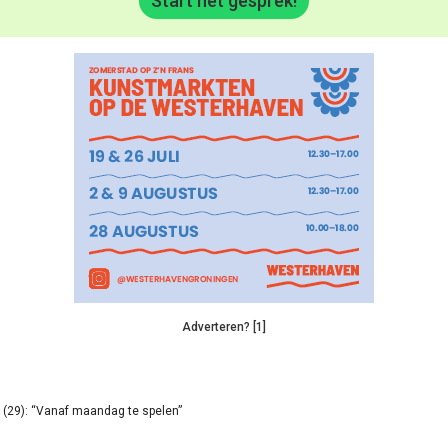
Start het gesprek!
Adverteren? [1]
(29): “Vanaf maandag te spelen”