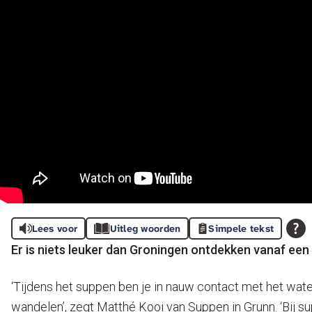
Lees voor
Uitleg woorden
Simpele tekst
Er is niets leuker dan Groningen ontdekken vanaf een
‘Tijdens het suppen ben je in nauw contact met het wate
wandelen’, zegt Matthé Kooi van Suppen in Grunn. ‘Bij sup