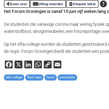
Lees voor
Uitleg woorden
Simpele tekst
Het Forum Groningen is vanaf 10 juni vijf weken lang
De studenten die vanwege corona maar weinig fysiek op
waterstofboot, designmeubelen, een fotoreportage over 
Op het Alfa-college worden de studenten gestimuleerd o
de regio. Forum Groningen biedt die studenten een podiu
Facebook
X
LinkedIn
WhatsApp
Copy
Email
Link
alfa-college
flash expo
forum
presentatie