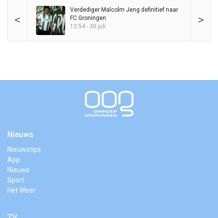
Verdediger Malcolm Jeng definitief naar
<
>
FC Groningen
12:54 - 30 juli
Nieuws
Nieuwstips
App
Nieuws
Sport
Het Weer
TV