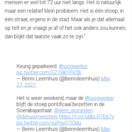
mensen er wel tot 72 uur niet langs. Het is natuurlijk
maar een relatief klein probleem. Het is één stoep, in
één straat, ergens in de stad. Maar als je dat allemaal
op telt en je vraagt je af of het ook anders zou kunnen,
dan blijkt dat laatste vaak zo te zijn.”
Keurig geparkeerd.
#hoogwerker
pic.twitter.com/EZYBkYFK5b
— Benni Leemhuis (@bennileemhuis)
May
27, 2021
Het is weer weekend, maar de
#hoogwerker
blijft de stoep pontificaal bezetten in de
Soerabajastraat.
@gem_groningen
@dehuismeesters
https://t.co/uBbLR7E67y
pic.twitter.com/yuPsvQ7EMu
— Benni Leemhuis (@bennileemhuis)
May