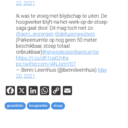
22, 2021
Ik was te vroeg met blijdschap te uiten. De
hoogwerker-blijft-na-het-werk-op-de-stoep-
saga gaat door. Dit mag toch niet zo
@gem_groningen
@dehuismeesters
(Parkeerruimte op nog geen 50 meter
beschikbaar, stoep totaal
onbruikbaar)
#herwindeopenbareruimte
https://t.co/dK1natDHhx
pic.twitter.com/j4NJvmYtt7
— Benni Leemhuis (@bennileemhuis)
May
20, 2021
Facebook
X
LinkedIn
WhatsApp
Copy
Email
Link
groenlinks
hoogwerker
stoep