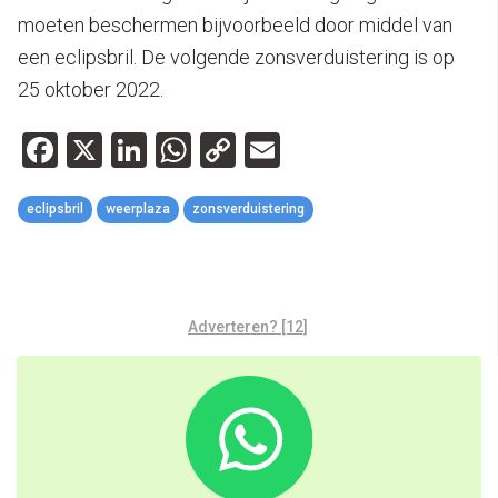
moeten beschermen bijvoorbeeld door middel van
een eclipsbril. De volgende zonsverduistering is op
25 oktober 2022.
Facebook
X
LinkedIn
WhatsApp
Copy
Email
Link
eclipsbril
weerplaza
zonsverduistering
Adverteren? [12]