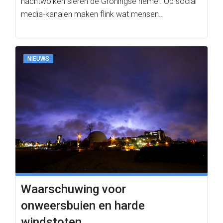
nachtwolken sieren de Groningse hemel. Op social
media-kanalen maken flink wat mensen…
NIEUWS
Waarschuwing voor
onweersbuien en harde
windstoten