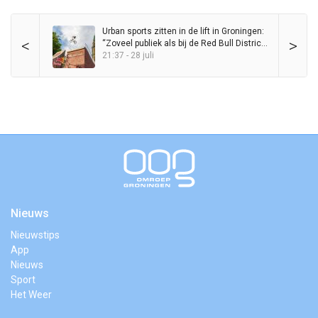
Urban sports zitten in de lift in Groningen:
<
>
“Zoveel publiek als bij de Red Bull District
Ride heb ik nog nooit op de Grote Markt
21:37 - 28 juli
gezien”
Nieuws
Nieuwstips
App
Nieuws
Sport
Het Weer