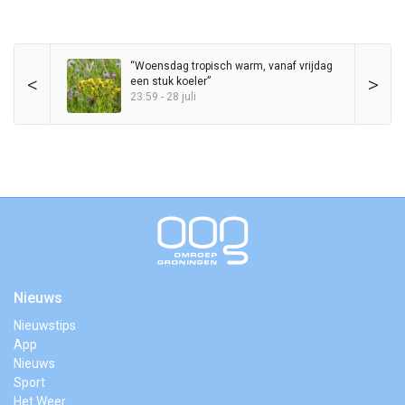
“Woensdag tropisch warm, vanaf vrijdag
<
>
een stuk koeler”
23:59 - 28 juli
Nieuws
Nieuwstips
App
Nieuws
Sport
Het Weer