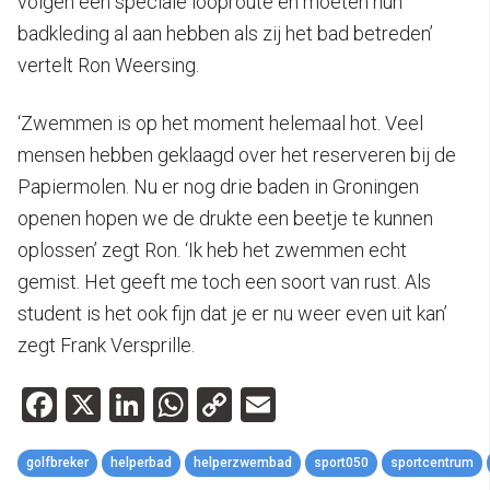
volgen een speciale looproute en moeten hun
badkleding al aan hebben als zij het bad betreden’
vertelt Ron Weersing.
‘Zwemmen is op het moment helemaal hot. Veel
mensen hebben geklaagd over het reserveren bij de
Papiermolen. Nu er nog drie baden in Groningen
openen hopen we de drukte een beetje te kunnen
oplossen’ zegt Ron. ‘Ik heb het zwemmen echt
gemist. Het geeft me toch een soort van rust. Als
student is het ook fijn dat je er nu weer even uit kan’
zegt Frank Versprille.
Facebook
X
LinkedIn
WhatsApp
Copy
Email
Link
golfbreker
helperbad
helperzwembad
sport050
sportcentrum