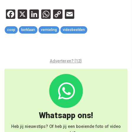
Facebook
X
LinkedIn
WhatsApp
Copy
Email
Link
coop
kerklaan
vernieling
videobeelden
Adverteren? [12]
Whatsapp ons!
Heb jij nieuwstips? Of heb jij een boeiende foto of video