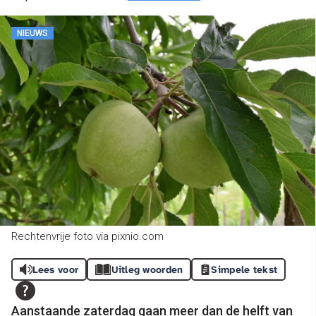
NIEUWS
Rechtenvrije foto via pixnio.com
Lees voor
Uitleg woorden
Simpele tekst
Aanstaande zaterdag gaan meer dan de helft van