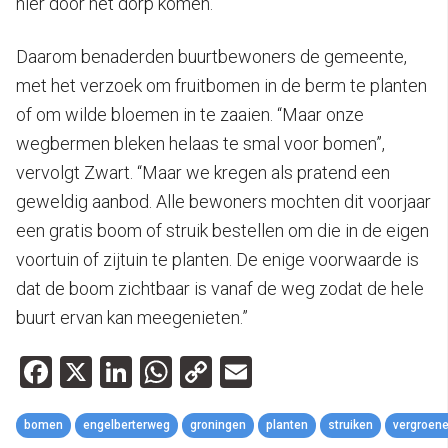
hier door het dorp komen.”
Daarom benaderden buurtbewoners de gemeente,
met het verzoek om fruitbomen in de berm te planten
of om wilde bloemen in te zaaien. “Maar onze
wegbermen bleken helaas te smal voor bomen”,
vervolgt Zwart. “Maar we kregen als pratend een
geweldig aanbod. Alle bewoners mochten dit voorjaar
een gratis boom of struik bestellen om die in de eigen
voortuin of zijtuin te planten. De enige voorwaarde is
dat de boom zichtbaar is vanaf de weg zodat de hele
buurt ervan kan meegenieten.”
Facebook
X
LinkedIn
WhatsApp
Copy
Email
Link
bomen
engelberterweg
groningen
planten
struiken
vergroen