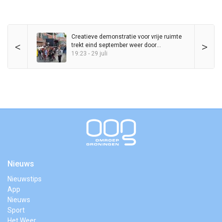
Creatieve demonstratie voor vrije ruimte
<
>
trekt eind september weer door
binnenstad
19:23 - 29 juli
Nieuws
Nieuwstips
App
Nieuws
Sport
Het Weer