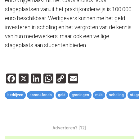
euro vrijgemaakt uit het Coronafonds. Voor
stageplaatsen vanuit het praktijkonderwijs is 100.000
euro beschikbaar. Werkgevers kunnen me het geld
investeren in scholing en het vergroten van de kennis
van hun medewerkers, maar ook een veilige
stageplaats aan studenten bieden.
Facebook
X
LinkedIn
WhatsApp
Copy
Email
Link
bedrijven
coronafonds
geld
groningen
mkb
scholing
stag
Adverteren? [12]