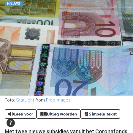
NIEUWS
Foto:
StarLight
from
FreeImages
Lees voor
Uitleg woorden
Simpele tekst
Met twee nieuwe subsidies vanuit het Coronafonds