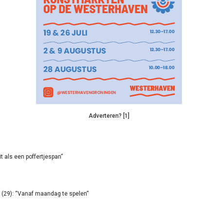
Adverteren? [1]
it als een poffertjespan”
(29): “Vanaf maandag te spelen”