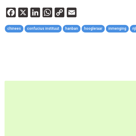
Facebook
X
LinkedIn
WhatsApp
Copy
Email
Link
chinees
confucius instituut
hanban
hoogleraar
inmenging
ri