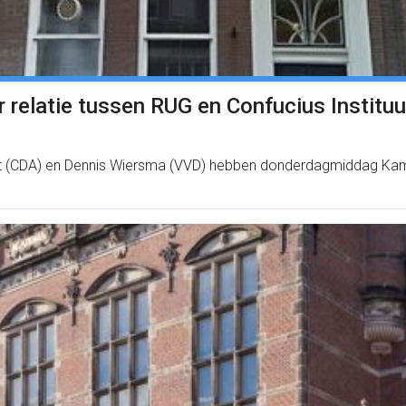
relatie tussen RUG en Confucius Instituu
ert (CDA) en Dennis Wiersma (VVD) hebben donderdagmiddag Kame