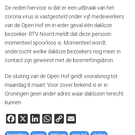
De reden hiervoor is dat er een uitbraak van het
corona virus is vastgesteld onder vijf medewerkers
van de Open Hof en in ieder geval één dakloze
bezoeker. RTV Noord meldt dat deze persoon
momenteel spoorloos is. Momenteel wordt
onderzocht welke dakloze bezoekers nog meer in
contact zijn geweest met de besmettingsbron.
De sluiting van de Open Hof geldt vooralsnog tot
maandag 8 maart. Voor zover bekend is er in
Groningen geen ander adres waar daklozen terecht
kunnen.
Facebook
X
LinkedIn
WhatsApp
Copy
Email
Link
besmetting
corona
daklozen
open hof
sluiting