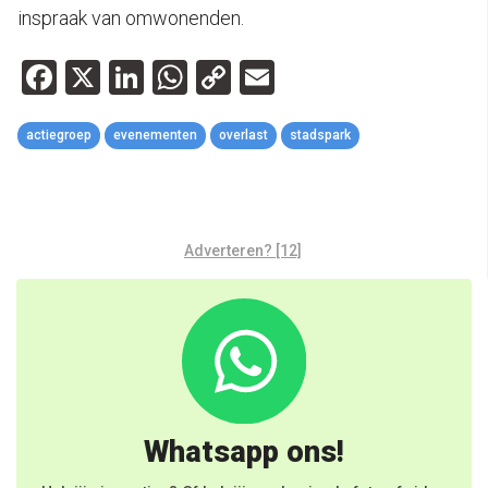
inspraak van omwonenden.
Facebook
X
LinkedIn
WhatsApp
Copy
Email
Link
actiegroep
evenementen
overlast
stadspark
Adverteren? [12]
Whatsapp ons!