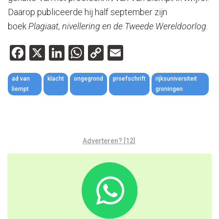
Daarop publiceerde hij half september zijn
boek
Plagiaat, nivellering en de Tweede Wereldoorlog
.
Facebook
X
LinkedIn
WhatsApp
Copy
Email
Link
ad van
klacht
ongegrond
proefschrift
rijksuniversiteit
liempt
groningen
Adverteren? [12]