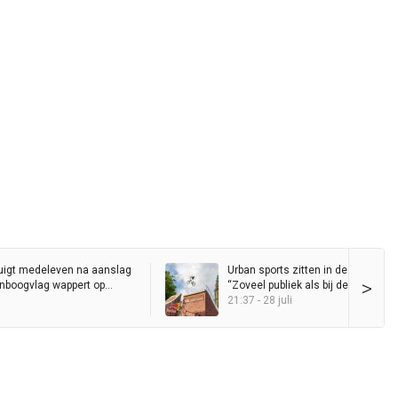
uigt medeleven na aanslag
Urban sports zitten in de lift in Gro
>
genboogvlag wappert op
“Zoveel publiek als bij de Red Bull D
Ride heb ik nog nooit op de Grote 
21:37 - 28 juli
gezien”