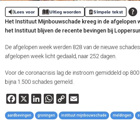
Lees voor
Uitleg woorden
Simpele tekst
Het Instituut Mijnbouwschade kreeg in de afgelopen
het Instituut blijven de recente bevingen bij Lopper
De afgelopen week werden 828 van de nieuwe schades af
afgelopen week licht gedaald, naar 252 dagen.
Voor de coronacrisis lag de instroom gemiddeld op 800
bijna 1.500 schades gemeld.
Facebook
X
LinkedIn
WhatsApp
Copy
Email
Link
aardbevingen
groningen
instituut mijnbouwschade
meldingen
s