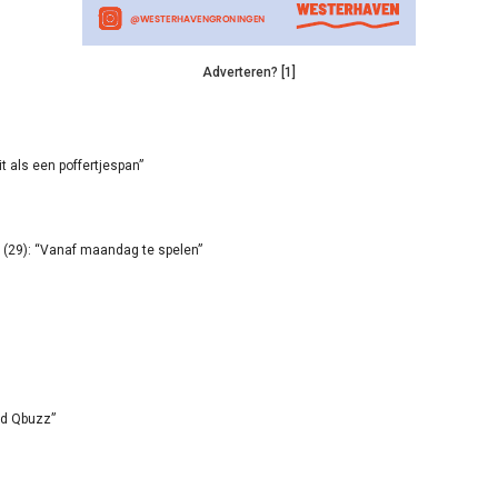
Adverteren? [1]
it als een poffertjespan”
(29): “Vanaf maandag te spelen”
id Qbuzz”