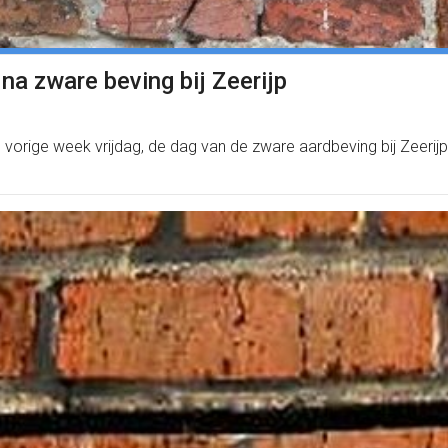
a zware beving bij Zeerijp
ds vorige week vrijdag, de dag van de zware aardbeving bij Zeer