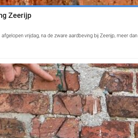
g Zeerijp
nds afgelopen vrijdag, na de zware aardbeving bij Zeerijp, meer