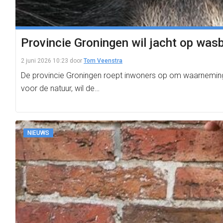
Provincie Groningen wil jacht op wasb
2 juni 2026 10:23
door
Tom Veenstra
De provincie Groningen roept inwoners op om waarneminge
voor de natuur, wil de…
NIEUWS