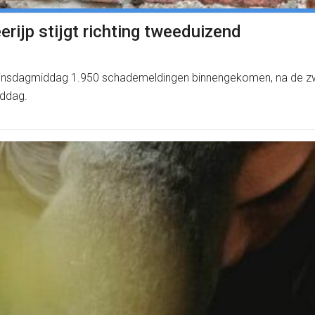
rijp stijgt richting tweeduizend
ot dinsdagmiddag 1.950 schademeldingen binnengekomen, na de 
iddag.