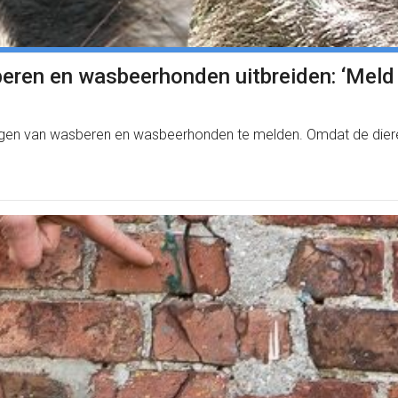
eren en wasbeerhonden uitbreiden: ‘Meld he
n van wasberen en wasbeerhonden te melden. Omdat de dieren hie