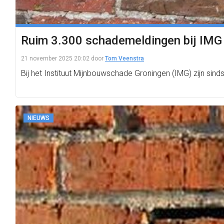
Ruim 3.300 schademeldingen bij IMG n
21 november 2025 20:02
door
Tom Veenstra
Bij het Instituut Mijnbouwschade Groningen (IMG) zijn sin
NIEUWS