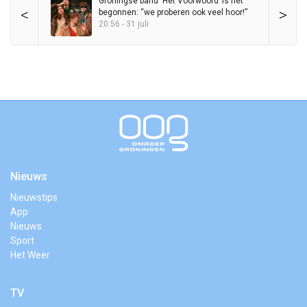
Groningse band ‘Het Voorwoord’ is net
<
>
begonnen: “we proberen ook veel hoor!”
20:56 - 31 juli
Nieuws
Nieuwstips
App
Nieuws
Sport
Het Weer
TV