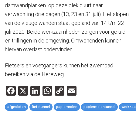
damwandplanken op deze plek duurt naar
verwachting drie dagen (13, 23 en 31 juli). Het slopen
van de vleugelwanden staat gepland van 14 t/m 22
juli 2020. Beide werkzaamheden zorgen voor geluid
en trillingen in de omgeving. Omwonenden kunnen
hiervan overlast ondervinden.
Fietsers en voetgangers kunnen het zwembad
bereiken via de Hereweg.
Facebook
X
LinkedIn
WhatsApp
Copy
Email
Link
afgesloten
fietstunnel
papiermolen
papiermolentunnel
werkza