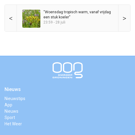
“Woensdag tropisch warm, vanaf vrijdag
<
>
een stuk koeler”
23:59 - 28 juli
Nieuws
Nieuwstips
App
Nieuws
Sport
Het Weer