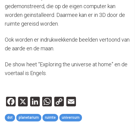
gedemonstreerd, die op de eigen computer kan
worden geïnstalleerd. Daarmee kan er in 3D door de
ruimte gereisd worden.
Ook worden er indrukwekkende beelden vertoond van
de aarde en de maan.
De show heet “Exploring the universe at home” en de
voertaal is Engels.
Facebook
X
LinkedIn
WhatsApp
Copy
Email
Link
dot
planetarium
ruimte
universum