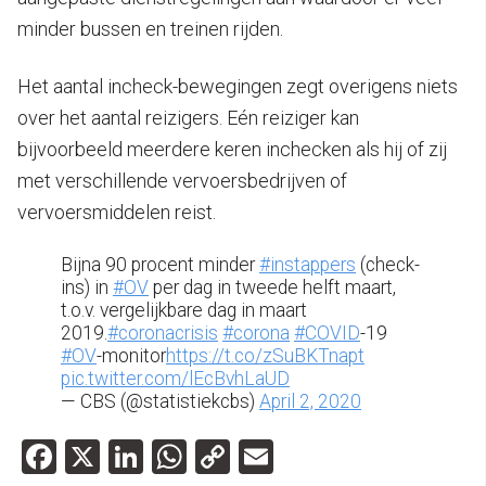
minder bussen en treinen rijden.
Het aantal incheck-bewegingen zegt overigens niets
over het aantal reizigers. Eén reiziger kan
bijvoorbeeld meerdere keren inchecken als hij of zij
met verschillende vervoersbedrijven of
vervoersmiddelen reist.
Bijna 90 procent minder
#instappers
(check-
ins) in
#OV
per dag in tweede helft maart,
t.o.v. vergelijkbare dag in maart
2019.
#coronacrisis
#corona
#COVID
-19
#OV
-monitor
https://t.co/zSuBKTnapt
pic.twitter.com/lEcBvhLaUD
— CBS (@statistiekcbs)
April 2, 2020
Facebook
X
LinkedIn
WhatsApp
Copy
Email