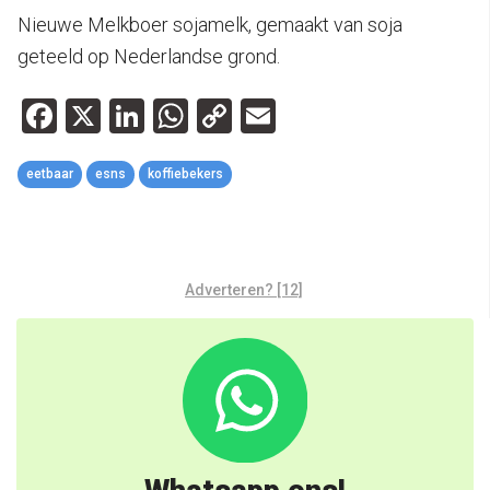
Nieuwe Melkboer sojamelk, gemaakt van soja
geteeld op Nederlandse grond.
Facebook
X
LinkedIn
WhatsApp
Copy
Email
Link
eetbaar
esns
koffiebekers
Adverteren? [12]