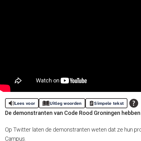
Lees voor
Uitleg woorden
Simpele tekst
De demonstranten van Code Rood Groningen hebben 
Op Twitter laten de demonstranten weten dat ze hun pr
Campus.