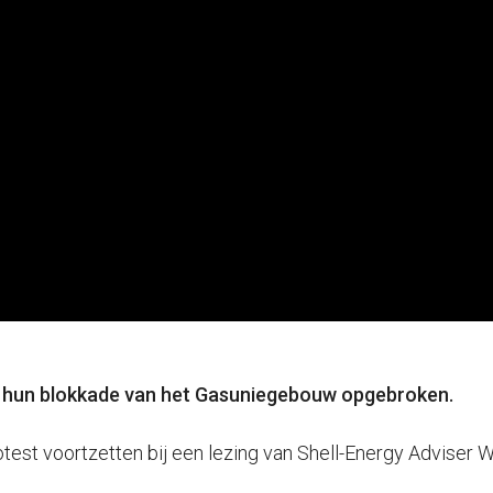
hun blokkade van het Gasuniegebouw opgebroken.
otest voortzetten bij een lezing van Shell-Energy Advise