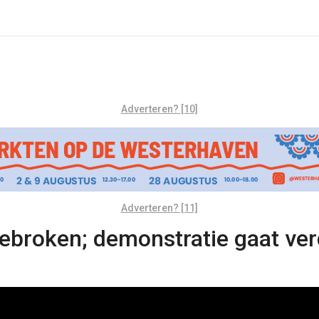
Adverteren? [10]
Adverteren? [11]
broken; demonstratie gaat ver