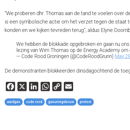
“We proberen dhr. Thomas aan de tand te voelen over de
is een symbolische actie om het verzet tegen de staa
konden en we kijken tevreden terug”, aldus Elyne Door
We hebben de blokkade opgebroken en gaan nu ons 
lezing van Wim Thomas op de Energy Academy om ook
— Code Rood Groningen (@CodeRoodGrunn)
May 28
De demonstranten blokkeerden dinsdagochtend de toeg
Facebook
X
LinkedIn
WhatsApp
Copy
Email
Link
aardgas
code rood
gasuniegebouw
protest