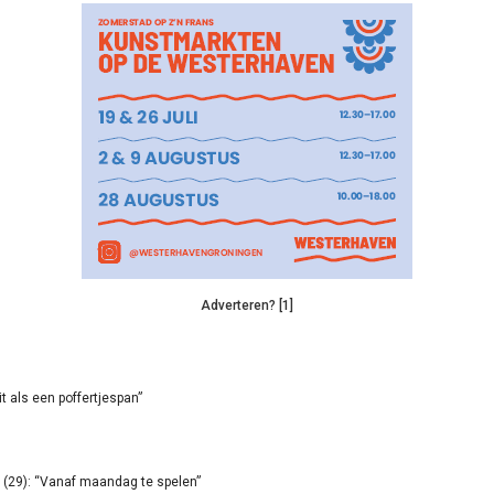
Adverteren? [1]
it als een poffertjespan”
(29): “Vanaf maandag te spelen”