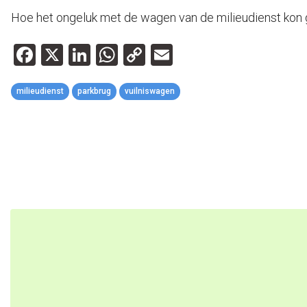
Hoe het ongeluk met de wagen van de milieudienst kon 
Facebook
X
LinkedIn
WhatsApp
Copy
Email
Link
milieudienst
parkbrug
vuilniswagen