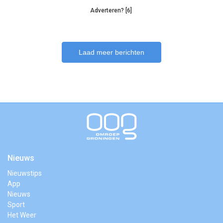
Adverteren? [6]
Laad meer berichten
Nieuws
Nieuwstips
App
Nieuws
Sport
Het Weer