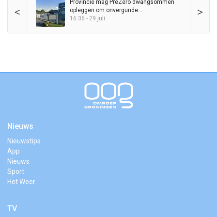
Provincie mag PreZero dwangsommen
<
>
opleggen om onvergunde
sorteerinstallatie
16:36 - 29 juli
Nieuws
Nieuwstips
App
Nieuws
Sport
Het Weer
TV