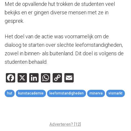
Met de opvallende hut trokken de studenten veel
bekijks en er gingen diverse mensen met ze in
gesprek.
Het doel van de actie was voornamelijk om de
dialoog te starten over slechte leefomstandigheden,
zowel in binnen- als buitenland. Dit doel is volgens de
studenten behaald.
Facebook
X
LinkedIn
WhatsApp
Copy
Email
Link
hut
kunstacademie
leefomstandigheden
minerva
vismarkt
Adverteren? [12]