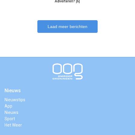
Adverteren? [6]
Laad meer berichten
Nieuws
Nieuwstips
App
Nieuws
Sport
Het Weer