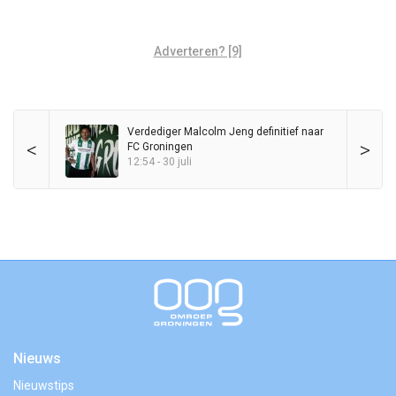
Adverteren? [9]
Verdediger Malcolm Jeng definitief naar
<
>
FC Groningen
12:54 - 30 juli
Nieuws
Nieuwstips