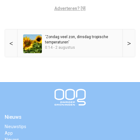
Adverteren? [9]
‘Zondag veel zon, dinsdag tropische
<
>
temperaturen’
0:14 - 2 augustus
Nieuws
Nieuwstips
App
Nieuws