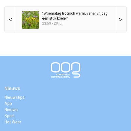
“Woensdag tropisch warm, vanaf vrijdag
<
>
een stuk koeler”
23:59 - 28 juli
Nieuws
Nieuwstips
App
Nieuws
Sport
Het Weer