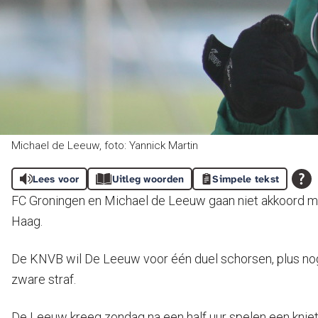
Michael de Leeuw, foto: Yannick Martin
Lees voor
Uitleg woorden
Simpele tekst
FC Groningen en Michael de Leeuw gaan niet akkoord met
Haag.
De KNVB wil De Leeuw voor één duel schorsen, plus nog é
zware straf.
De Leeuw kreeg zondag na een half uur spelen een kniet