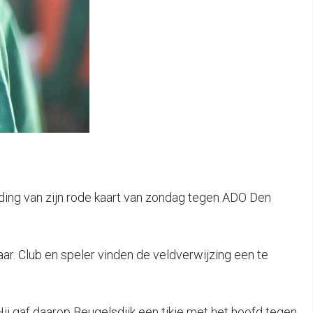
ding van zijn rode kaart van zondag tegen ADO Den
r. Club en speler vinden de veldverwijzing een te
j gaf daarop Beugelsdijk een tikje met het hoofd tegen