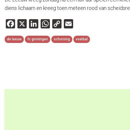
diens lichaam en kreeg toen meteen rood van scheidsrec
Facebook
X
LinkedIn
WhatsApp
Copy
Email
Link
de leeuw
fc groningen
schorsing
voetbal