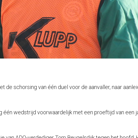
 de schorsing van één duel voor de aanvaller, naar aanlei
én wedstrijd voorwaardelijk met een proeftijd van een jaa
je van ADO-verdediger Tom Beugelsdijk tegen het hoofd. Hi