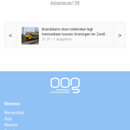
Adverteren? [9]
Brandalarm door toiletroker legt
<
>
treinverkeer tussen Groningen en Zwolle
kort stil
21:31 - 1 augustus
Nieuws
Nieuwstips
App
Nieuws