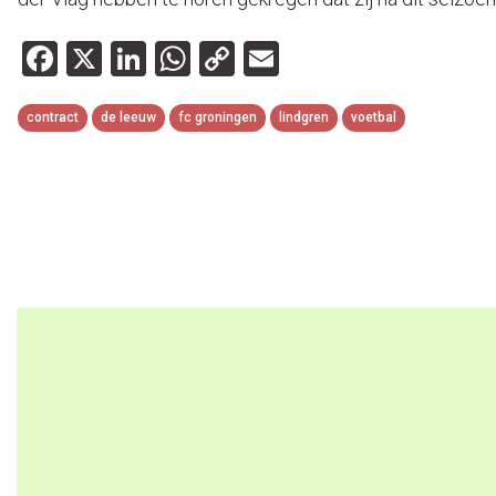
Facebook
X
LinkedIn
WhatsApp
Copy
Email
Link
contract
de leeuw
fc groningen
lindgren
voetbal