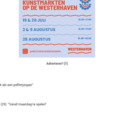
Adverteren? [1]
it als een poffertjespan”
(29): “Vanaf maandag te spelen”