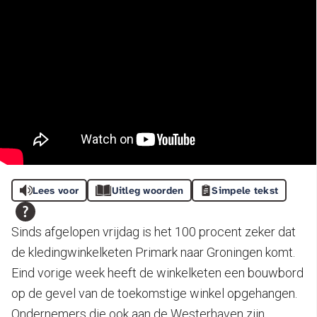
Lees voor
Uitleg woorden
Simpele tekst
Sinds afgelopen vrijdag is het 100 procent zeker dat
de kledingwinkelketen Primark naar Groningen komt.
Eind vorige week heeft de winkelketen een bouwbord
op de gevel van de toekomstige winkel opgehangen.
Ondernemers die ook aan de Westerhaven zijn