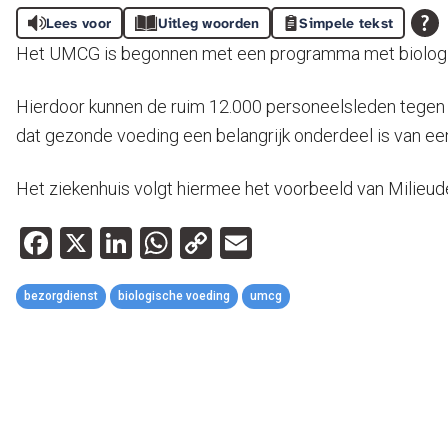
Lees voor
Uitleg woorden
Simpele tekst
Het UMCG is begonnen met een programma met biologis
Hierdoor kunnen de ruim 12.000 personeelsleden tegen 
dat gezonde voeding een belangrijk onderdeel is van een
Het ziekenhuis volgt hiermee het voorbeeld van Milieud
Facebook
X
LinkedIn
WhatsApp
Copy
Email
Link
bezorgdienst
biologische voeding
umcg