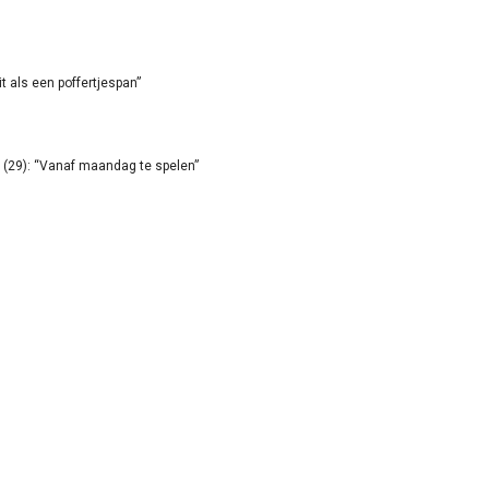
it als een poffertjespan”
(29): “Vanaf maandag te spelen”