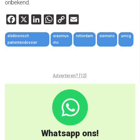
onbekend.
Facebook
X
LinkedIn
WhatsApp
Copy
Email
Link
elektronisch
erasmus
rotterdam
siemens
umcg
patientendossier
mc
Adverteren? [12]
Whatsapp ons!