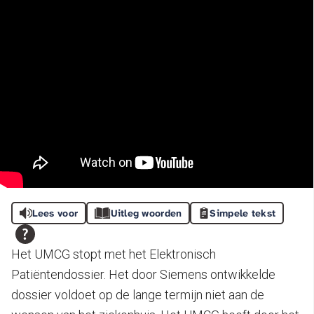
Lees voor
Uitleg woorden
Simpele tekst
Het UMCG stopt met het Elektronisch
Patiëntendossier. Het door Siemens ontwikkelde
dossier voldoet op de lange termijn niet aan de