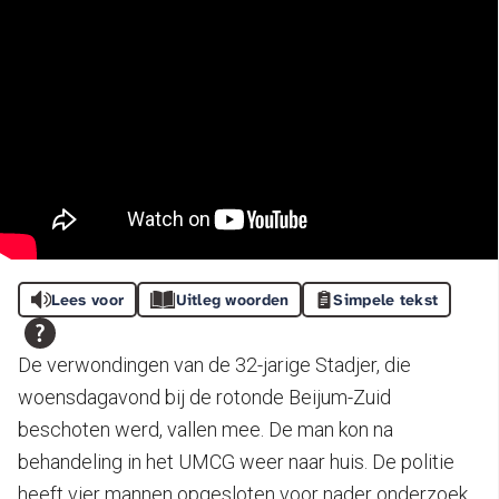
Lees voor
Uitleg woorden
Simpele tekst
De verwondingen van de 32-jarige Stadjer, die
woensdagavond bij de rotonde Beijum-Zuid
beschoten werd, vallen mee. De man kon na
behandeling in het UMCG weer naar huis. De politie
heeft vier mannen opgesloten voor nader onderzoek.