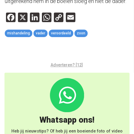
uitgerekend hem in de boeien sloeg en niet de dader.
Facebook
X
LinkedIn
WhatsApp
Copy
Email
Link
mishandeling
vader
veroordeeld
zoon
Adverteren? [12]
Whatsapp ons!
Heb jij nieuwstips? Of heb jij een boeiende foto of video