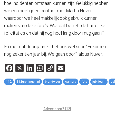
hoe incidenten ontstaan kunnen zijn. Gelukkig hebben
we een heel goed contact met Martin Nuver
waardoor we heel makkelijk ook gebruik kunnen
maken van deze foto’s. Wat dat betreft de hartelijke
felicitaties en dat hij nog heel lang door mag gaan.”
En met dat doorgaan zit het ook wel snor. “Er komen
nog zeker tien jaar bij. We gaan door”, aldus Nuver.
Facebook
X
LinkedIn
WhatsApp
Copy
Email
Link
112
112groningen.nl
brandweer
camera
foto
jubilieum
pol
Adverteren? [12]