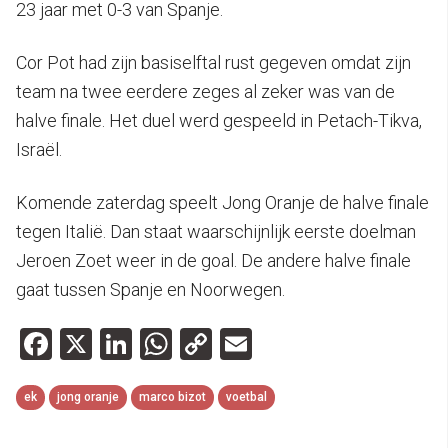
23 jaar met 0-3 van Spanje.
Cor Pot had zijn basiselftal rust gegeven omdat zijn
team na twee eerdere zeges al zeker was van de
halve finale. Het duel werd gespeeld in Petach-Tikva,
Israël.
Komende zaterdag speelt Jong Oranje de halve finale
tegen Italië. Dan staat waarschijnlijk eerste doelman
Jeroen Zoet weer in de goal. De andere halve finale
gaat tussen Spanje en Noorwegen.
Facebook
X
LinkedIn
WhatsApp
Copy
Email
Link
ek
jong oranje
marco bizot
voetbal