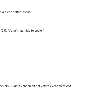
it als een poffertjespan”
(29): “Vanaf maandag te spelen”
oekers: “Riders vonden dit het vetste evenement ooit”