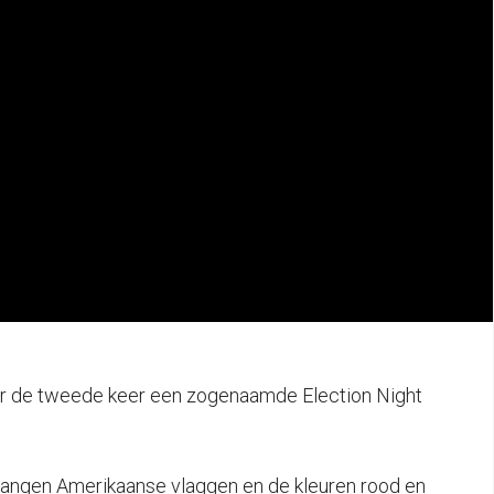
oor de tweede keer een zogenaamde Election Night
l hangen Amerikaanse vlaggen en de kleuren rood en