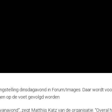
langstelling dinsdagavond in Forum/Images. Daar wordt v
gen op de voet gevolgd worden.
 vanavond”, zegt Matthijs Katz van de organisatie. “Overa