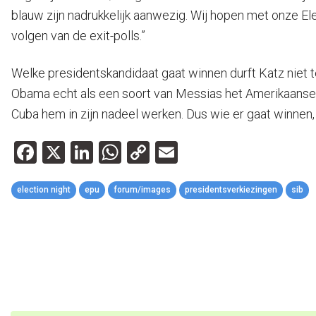
blauw zijn nadrukkelijk aanwezig. Wij hopen met onze Ele
volgen van de exit-polls.”
Welke presidentskandidaat gaat winnen durft Katz niet te 
Obama echt als een soort van Messias het Amerikaanse 
Cuba hem in zijn nadeel werken. Dus wie er gaat winnen,
Facebook
X
LinkedIn
WhatsApp
Copy
Email
Link
election night
epu
forum/images
presidentsverkiezingen
sib