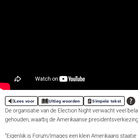
Lees voor
Uitleg woorden
Simpele tekst
De organisatie van de Election Night verwacht veel be
gehouden, waarbij de Amerikaanse presidentsverkiezin
“Eigenlijk is Forum/Images een klein Amerikaans staatje