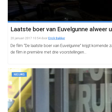
Laatste boer van Euvelgunne alweer u
20 januari 2017 10:54
door
Erick Bakker
De film “De laatste boer van Euvelgunne” krijgt komende 
de film in première met drie voorstellingen…
NIEUWS