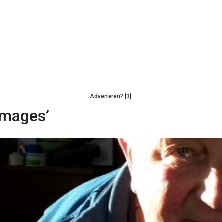
Adverteren? [3]
Images’