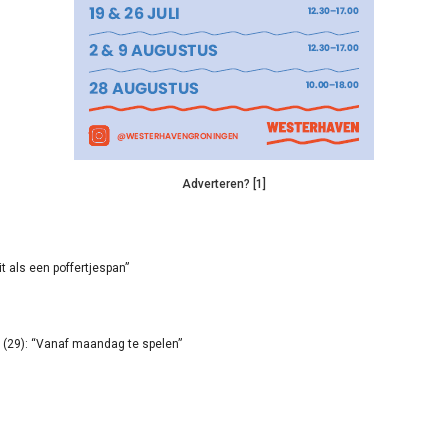
Adverteren? [1]
it als een poffertjespan”
(29): “Vanaf maandag te spelen”