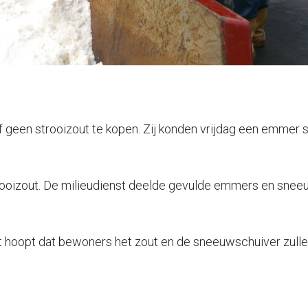
geen strooizout te kopen. Zij konden vrijdag een emmer s
trooizout. De milieudienst deelde gevulde emmers en snee
nst hoopt dat bewoners het zout en de sneeuwschuiver zull