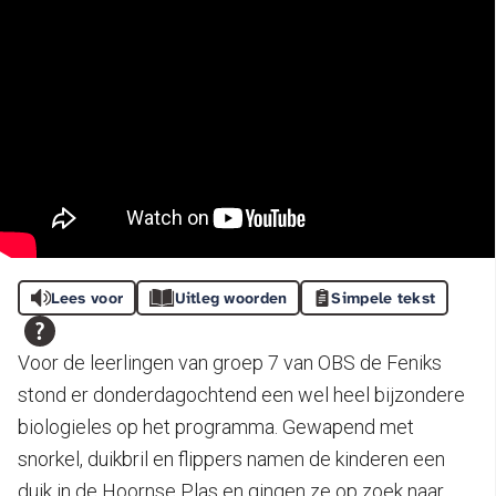
Lees voor
Uitleg woorden
Simpele tekst
Voor de leerlingen van groep 7 van OBS de Feniks
stond er donderdagochtend een wel heel bijzondere
biologieles op het programma. Gewapend met
snorkel, duikbril en flippers namen de kinderen een
duik in de Hoornse Plas en gingen ze op zoek naar