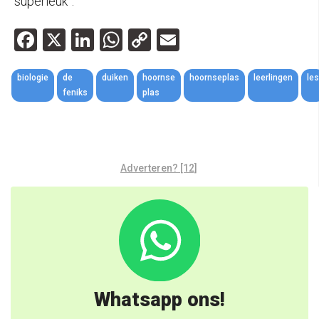
“superleuk”.
Facebook
X
LinkedIn
WhatsApp
Copy
Email
Link
biologie
de
duiken
hoornse
hoornseplas
leerlingen
les
feniks
plas
Adverteren? [12]
Whatsapp ons!