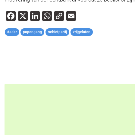
Facebook
X
LinkedIn
WhatsApp
Copy
Email
Link
dader
papengang
schietpartij
vrijgelaten