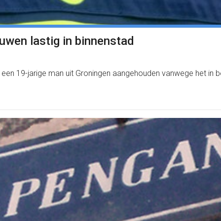
uwen lastig in binnenstad
g een 19-jarige man uit Groningen aangehouden vanwege het in b