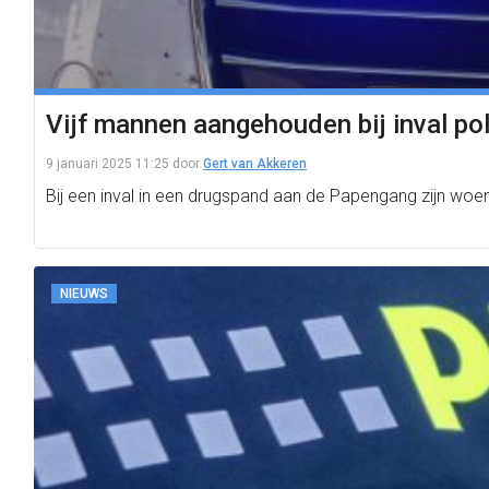
Vijf mannen aangehouden bij inval po
9 januari 2025 11:25
door
Gert van Akkeren
Bij een inval in een drugspand aan de Papengang zijn wo
NIEUWS