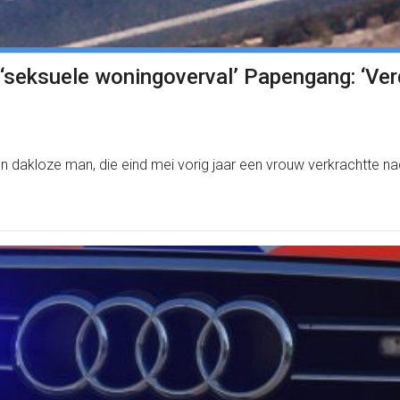
e ‘seksuele woningoverval’ Papengang: ‘V
en dakloze man, die eind mei vorig jaar een vrouw verkrachtte 