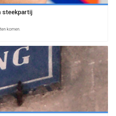
 steekpartij
esten komen.