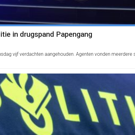
litie in drugspand Papengang
ensdag vijf verdachten aangehouden. Agenten vonden meerdere s