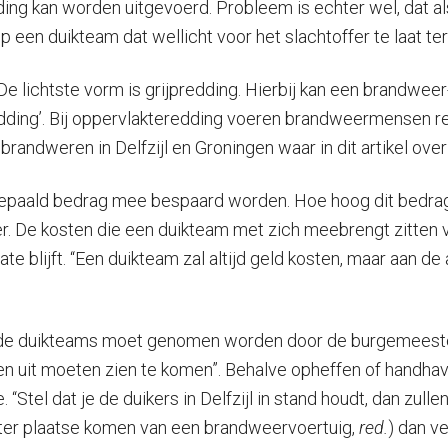
 kan worden uitgevoerd. Probleem is echter wel, dat als 
 een duikteam dat wellicht voor het slachtoffer te laat ter
 De lichtste vorm is grijpredding. Hierbij kan een brandwee
edding’. Bij oppervlakteredding voeren brandweermensen re
randweren in Delfzijl en Groningen waar in dit artikel ove
paald bedrag mee bespaard worden. Hoe hoog dit bedrag is
De kosten die een duikteam met zich meebrengt zitten voo
ate blijft. “Een duikteam zal altijd geld kosten, maar aan 
an de duikteams moet genomen worden door de burgemeeste
uit moeten zien te komen”. Behalve opheffen of handhaven
tel dat je de duikers in Delfzijl in stand houdt, dan zull
et ter plaatse komen van een brandweervoertuig,
red.
) dan v