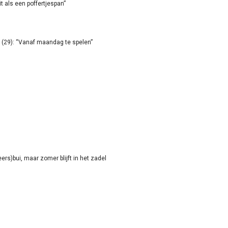
it als een poffertjespan”
(29): “Vanaf maandag te spelen”
rs)bui, maar zomer blijft in het zadel