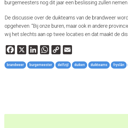
burgemeesters nog dit jaar een beslissing zullen nemen
De discussie over de duikteams van de brandweer wordt o
opgeheven. “Bij onze buren, maar ook in andere provincie
wij het slechts aan op twee locaties en dat maakt de dis
Facebook
X
LinkedIn
WhatsApp
Copy
Email
Link
brandweer
burgemeester
delfzijl
duiken
duikteams
fryslân