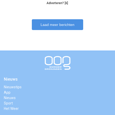
Adverteren? [6]
Laad meer berichten
Nieuws
Nieuwstips
App
Nieuws
Sport
Het Weer